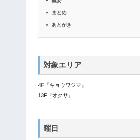
概要
まとめ
あとがき
対象エリア
4F『キョウワジマ』
13F『オクサ』
曜日