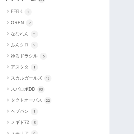
FFRK
1
OREN
2
ななれん
11
ふんクロ
9
ゆるドラシル
6
アスタタ
1
スカルガールズ
18
スパロボDD
83
タクトオーパス
22
ヘブバン
3
メギド72
3
メモリア
9