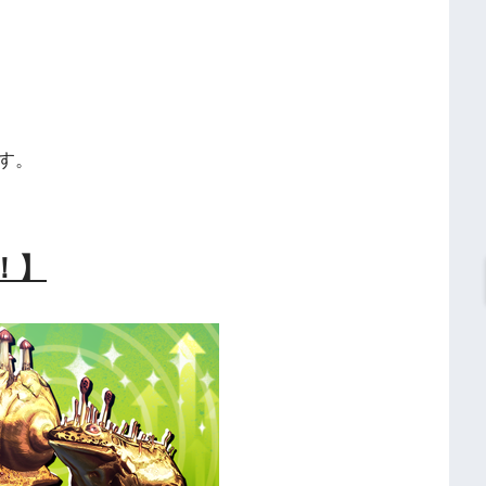
す。
！】