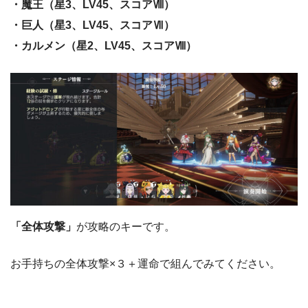
・魔王（星3、LV45、スコアⅧ）
・巨人（星3、
LV45、
スコアⅦ）
・カルメン（星2、
LV45、
スコアⅧ）
「全体攻撃」
が攻略のキーです。
お手持ちの全体攻撃×３＋運命で組んでみてください。