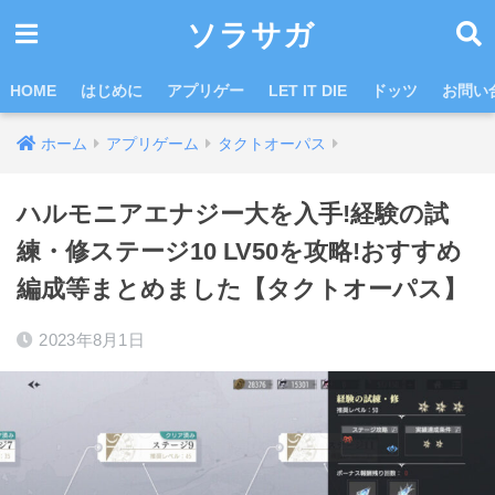
ソラサガ
HOME
はじめに
アプリゲー
LET IT DIE
ドッツ
お問い
ホーム
アプリゲーム
タクトオーパス
ハルモニアエナジー大を入手!経験の試
練・修ステージ10 LV50を攻略!おすすめ
編成等まとめました【タクトオーパス】
2023年8月1日