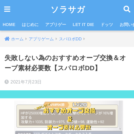
ソラサガ
HOME
はじめに
アプリゲー
LET IT DIE
ドッツ
お問い
ホーム
アプリゲーム
スパロボDD
失敗しない為のおすすめオーブ交換＆オ
ーブ素材必要数【スパロボDD】
2021年7月23日