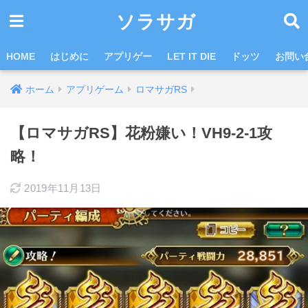
ソラサガ
HOME
はじめに
アプリゲー
LET IT DIE
ドッツ
お問い
ホーム
アプリゲーム
ロマサガRS
【ロマサガRS】花粉嫌い！VH9-2-1攻
略！
2019年11月13日