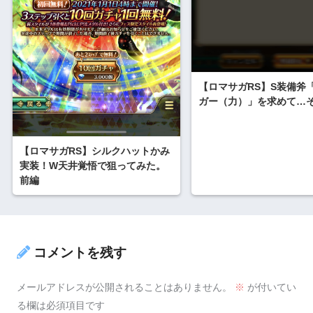
【ロマサガRS】S装備斧
ガー（力）」を求めて…そ
【ロマサガRS】シルクハットかみ
実装！W天井覚悟で狙ってみた。
前編
コメントを残す
メールアドレスが公開されることはありません。
※
が付いてい
る欄は必須項目です