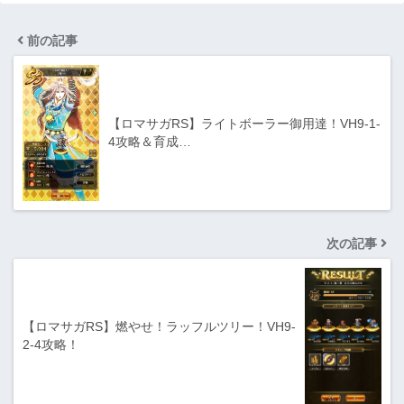
前の記事
【ロマサガRS】ライトボーラー御用達！VH9-1-
4攻略＆育成…
次の記事
【ロマサガRS】燃やせ！ラッフルツリー！VH9-
2-4攻略！