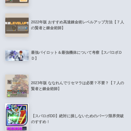
2022年版 おすすめ高速錬金術レベルアップ方法【７人
の賢者と錬金術師】
最強パイロット＆最強機体について考察【スパロボＤ
Ｄ】
2023年版 ななれんでリセマラは必要？不要？【７人の
賢者と錬金術師】
【スパロボDD】絶対に損しないためのパーツ限界突破
のすすめ！