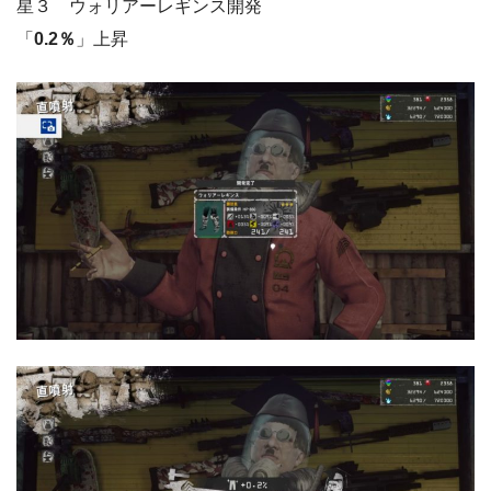
星３ ウォリアーレギンス開発
「
0.2％
」上昇