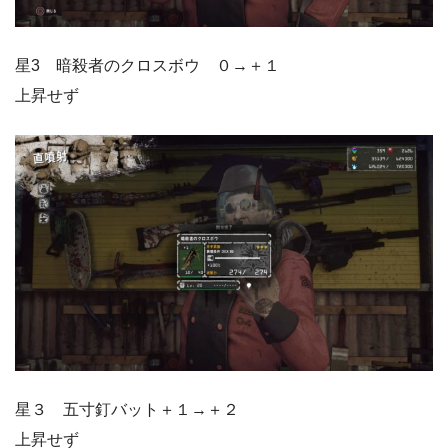
星3 暗殺者のクロスボウ ０→＋１
上昇せず
星３ 五寸釘バット＋１→＋２
上昇せず