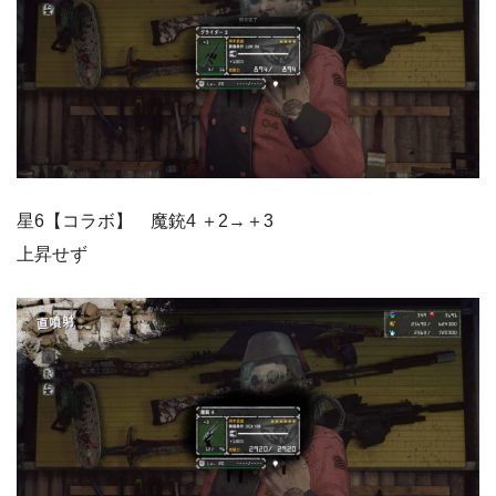
星6【コラボ】 魔銃4 ＋2→＋3
上昇せず