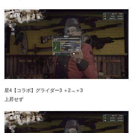
星4【コラボ】グライダー3 ＋2→＋3
上昇せず