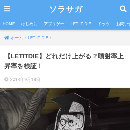
ソラサガ
HOME
はじめに
アプリゲー
LET IT DIE
ドッツ
お問い
ホーム
LET IT DIE
【LETITDIE】どれだけ上がる？噴射率上
昇率を検証！
2018年9月18日