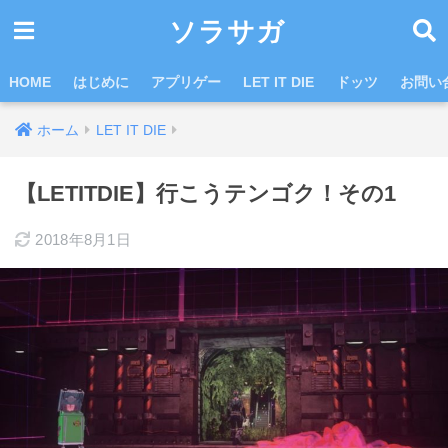
ソラサガ
HOME
はじめに
アプリゲー
LET IT DIE
ドッツ
お問い
ホーム
LET IT DIE
【LETITDIE】行こうテンゴク！その1
2018年8月1日