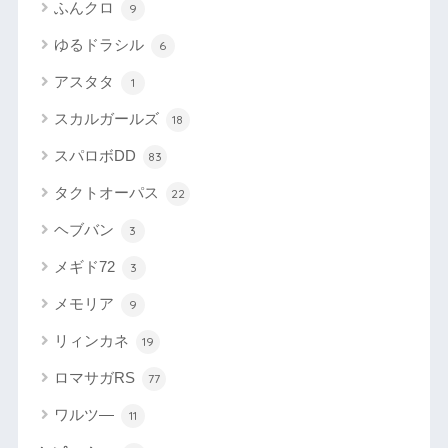
ふんクロ
9
ゆるドラシル
6
アスタタ
1
スカルガールズ
18
スパロボDD
83
タクトオーパス
22
ヘブバン
3
メギド72
3
メモリア
9
リィンカネ
19
ロマサガRS
77
ワルツ―
11