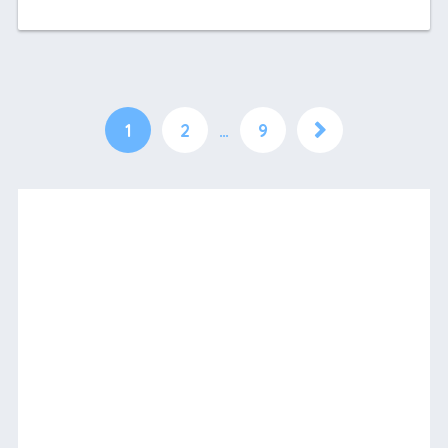
1
2
…
9