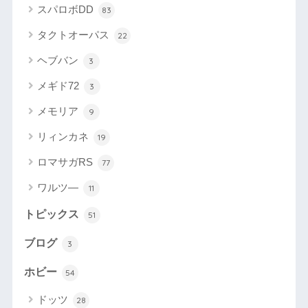
スパロボDD
83
タクトオーパス
22
ヘブバン
3
メギド72
3
メモリア
9
リィンカネ
19
ロマサガRS
77
ワルツ―
11
トピックス
51
ブログ
3
ホビー
54
ドッツ
28