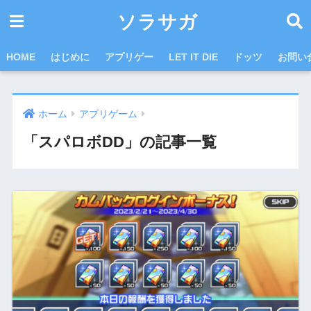
ソラサガ
HOME
はじめに
アプリゲー
LET IT DIE
ドッツ
お問い
ホーム
アプリゲーム
「スパロボDD」の記事一覧