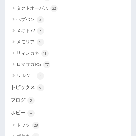
タクトオーパス
22
ヘブバン
3
メギド72
3
メモリア
9
リィンカネ
19
ロマサガRS
77
ワルツ―
11
トピックス
51
ブログ
3
ホビー
54
ドッツ
28