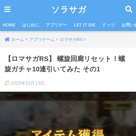
ソラサガ
HOME
はじめに
アプリゲー
LET IT DIE
ドッツ
お問い
ホーム
アプリゲーム
ロマサガRS
【ロマサガRS】 螺旋回廊リセット！螺
旋ガチャ10連引いてみた その1
2019年11月13日