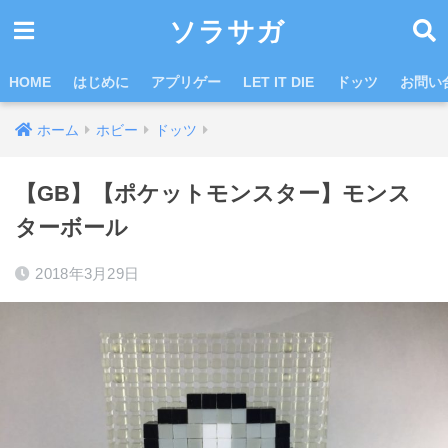
ソラサガ
HOME
はじめに
アプリゲー
LET IT DIE
ドッツ
お問い
ホーム
ホビー
ドッツ
【GB】【ポケットモンスター】モンス
ターボール
2018年3月29日