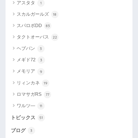
アスタタ
1
スカルガールズ
18
スパロボDD
83
タクトオーパス
22
ヘブバン
3
メギド72
3
メモリア
9
リィンカネ
19
ロマサガRS
77
ワルツ―
11
トピックス
51
ブログ
3