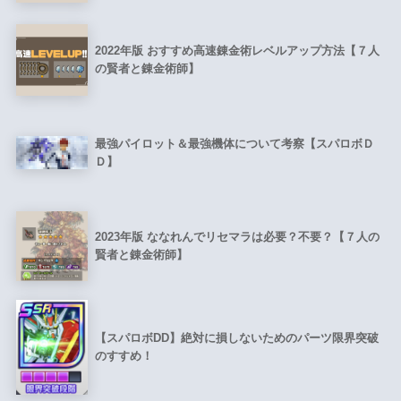
2022年版 おすすめ高速錬金術レベルアップ方法【７人
の賢者と錬金術師】
最強パイロット＆最強機体について考察【スパロボＤ
Ｄ】
2023年版 ななれんでリセマラは必要？不要？【７人の
賢者と錬金術師】
【スパロボDD】絶対に損しないためのパーツ限界突破
のすすめ！