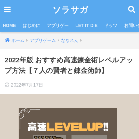
ソラサガ
HOME
はじめに
アプリゲー
LET IT DIE
ドッツ
お問い
ホーム
アプリゲーム
ななれん
2022年版 おすすめ高速錬金術レベルアッ
プ方法【７人の賢者と錬金術師】
2022年7月17日