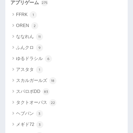
アプリゲーム
275
FFRK
1
OREN
2
ななれん
11
ふんクロ
9
ゆるドラシル
6
アスタタ
1
スカルガールズ
18
スパロボDD
83
タクトオーパス
22
ヘブバン
3
メギド72
3