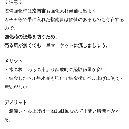
※注意※
装備強化時は
指南書
も強化素材候補に出ます。
ガチャ等で手に入れた指南書は価値のあるものも存在する
ので、
強化時の誤爆を防ぐため、
売る気が無くても一旦マーケットに流しましょう。
メリット
・木の枝、わらの束より錬成時の経験値量が多い
・錬金したベル星水晶も強化で錬金術レベル上げに使えて
無駄がない
デメリット
・装備レベル上げは手動1回1回なので手間と時間がかか
る。