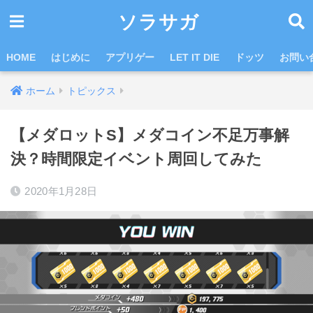
ソラサガ
HOME
はじめに
アプリゲー
LET IT DIE
ドッツ
お問い
ホーム
トピックス
【メダロットS】メダコイン不足万事解
決？時間限定イベント周回してみた
2020年1月28日