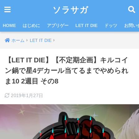
ソラサガ
HOME
はじめに
アプリゲー
LET IT DIE
ドッツ
お問い
ホーム
LET IT DIE
【LET IT DIE】【不定期企画】キルコイ
ン鍋で星4デカール当てるまでやめられ
ま10 2週目 その8
2019年1月27日