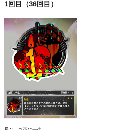
1回目（36
回目）
星２ 九死に一生