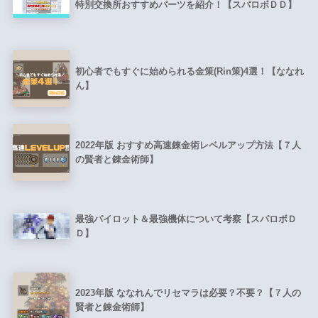
特別交換所おすすめパーツを紹介！【スパロボＤＤ】
初心者でもすぐに始められる金策(Rin策)4選！【ななれ
ん】
2022年版 おすすめ高速錬金術レベルアップ方法【７人
の賢者と錬金術師】
最強パイロット＆最強機体について考察【スパロボＤ
Ｄ】
2023年版 ななれんでリセマラは必要？不要？【７人の
賢者と錬金術師】