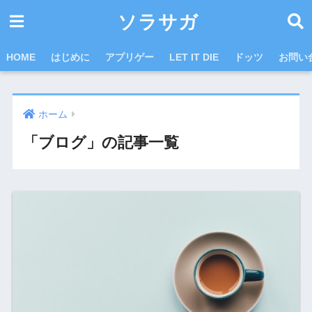
ソラサガ
HOME
はじめに
アプリゲー
LET IT DIE
ドッツ
お問い
ホーム
「ブログ」の記事一覧